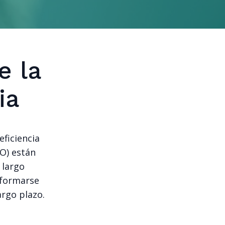
e la
ia
eficiencia
MO) están
 largo
sformarse
argo plazo.