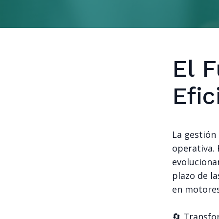
El 
Efic
La gestión 
operativa. 
evolucionan
plazo de l
en motores
🔄 Transfo