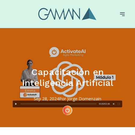
Capacitación en
Inteligencia Artificial
Sep 28, 2024
Por
Jorge
Domenzain